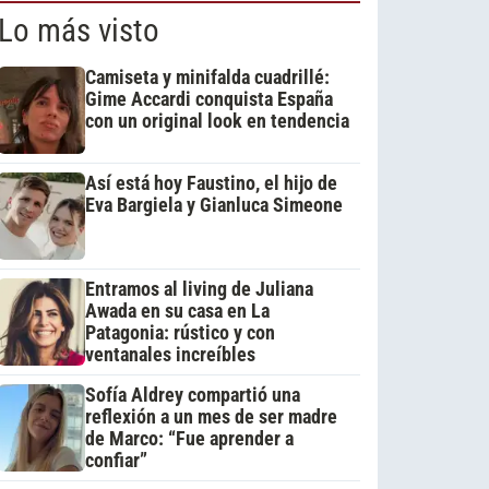
Lo más visto
Camiseta y minifalda cuadrillé:
Gime Accardi conquista España
con un original look en tendencia
Así está hoy Faustino, el hijo de
Eva Bargiela y Gianluca Simeone
Entramos al living de Juliana
Awada en su casa en La
Patagonia: rústico y con
ventanales increíbles
Sofía Aldrey compartió una
reflexión a un mes de ser madre
de Marco: “Fue aprender a
confiar”