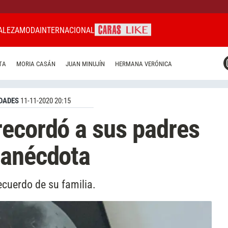
ALEZA
MODA
INTERNACIONAL
CARAS MIAMI
TA
MORIA CASÁN
JUAN MINUJÍN
HERMANA VERÓNICA
CARAS BRASIL
CARAS URUGUAY
DADES
11-11-2020 20:15
recordó a sus padres
 anécdota
cuerdo de su familia.