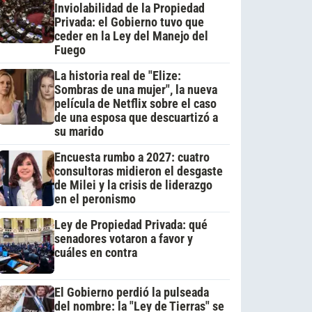
Inviolabilidad de la Propiedad
Privada: el Gobierno tuvo que
ceder en la Ley del Manejo del
Fuego
La historia real de "Elize:
Sombras de una mujer", la nueva
película de Netflix sobre el caso
de una esposa que descuartizó a
su marido
Encuesta rumbo a 2027: cuatro
consultoras midieron el desgaste
de Milei y la crisis de liderazgo
en el peronismo
Ley de Propiedad Privada: qué
senadores votaron a favor y
cuáles en contra
El Gobierno perdió la pulseada
del nombre: la "Ley de Tierras" se