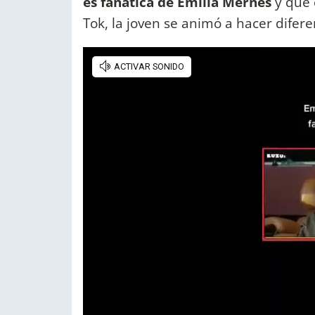
es fanática de Emilia Mernes
y que 
Tok, la joven se animó a hacer difere