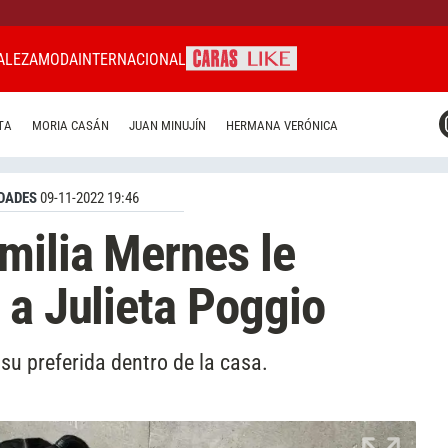
ALEZA
MODA
INTERNACIONAL
CARAS MIAMI
TA
MORIA CASÁN
JUAN MINUJÍN
HERMANA VERÓNICA
CARAS BRASIL
CARAS URUGUAY
DADES
09-11-2022 19:46
milia Mernes le
 a Julieta Poggio
su preferida dentro de la casa.