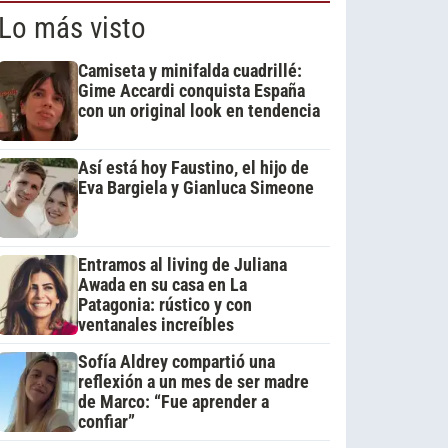
Lo más visto
Camiseta y minifalda cuadrillé:
Gime Accardi conquista España
con un original look en tendencia
Así está hoy Faustino, el hijo de
Eva Bargiela y Gianluca Simeone
Entramos al living de Juliana
Awada en su casa en La
Patagonia: rústico y con
ventanales increíbles
Sofía Aldrey compartió una
reflexión a un mes de ser madre
de Marco: “Fue aprender a
confiar”