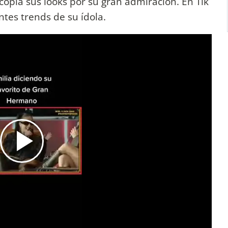
copia sus looks por su gran admiración. En Tik
ntes trends de su ídola.