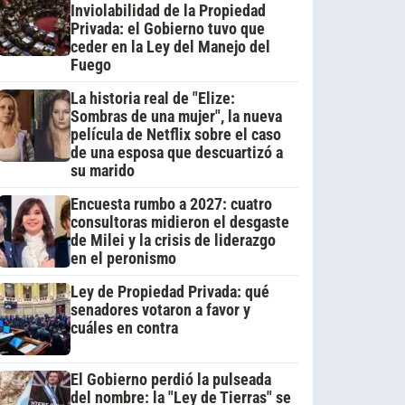
Inviolabilidad de la Propiedad
Privada: el Gobierno tuvo que
ceder en la Ley del Manejo del
Fuego
La historia real de "Elize:
Sombras de una mujer", la nueva
película de Netflix sobre el caso
de una esposa que descuartizó a
su marido
Encuesta rumbo a 2027: cuatro
consultoras midieron el desgaste
de Milei y la crisis de liderazgo
en el peronismo
Ley de Propiedad Privada: qué
senadores votaron a favor y
cuáles en contra
El Gobierno perdió la pulseada
del nombre: la "Ley de Tierras" se