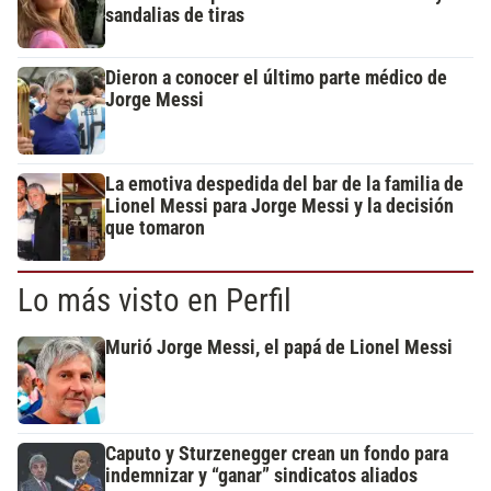
sandalias de tiras
Dieron a conocer el último parte médico de
Jorge Messi
La emotiva despedida del bar de la familia de
Lionel Messi para Jorge Messi y la decisión
que tomaron
Lo más visto en Perfil
Murió Jorge Messi, el papá de Lionel Messi
Caputo y Sturzenegger crean un fondo para
indemnizar y “ganar” sindicatos aliados