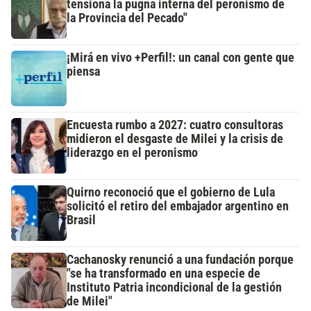
tensiona la pugna interna del peronismo de
la Provincia del Pecado"
¡Mirá en vivo +Perfil!: un canal con gente que
piensa
Encuesta rumbo a 2027: cuatro consultoras
midieron el desgaste de Milei y la crisis de
liderazgo en el peronismo
Quirno reconoció que el gobierno de Lula
solicitó el retiro del embajador argentino en
Brasil
Cachanosky renunció a una fundación porque
"se ha transformado en una especie de
Instituto Patria incondicional de la gestión
de Milei"