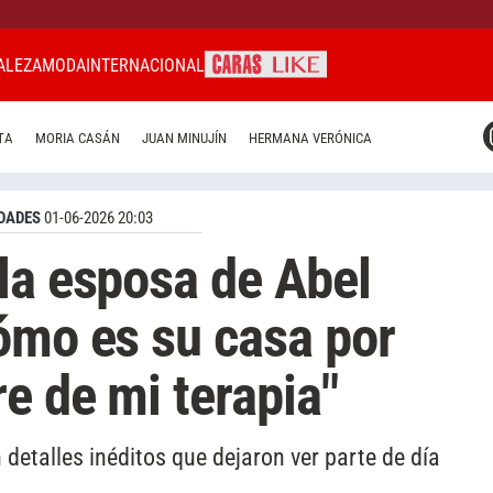
ALEZA
MODA
INTERNACIONAL
CARAS MIAMI
TA
MORIA CASÁN
JUAN MINUJÍN
HERMANA VERÓNICA
CARAS BRASIL
CARAS URUGUAY
DADES
01-06-2026 20:03
la esposa de Abel
ómo es su casa por
e de mi terapia"
detalles inéditos que dejaron ver parte de día