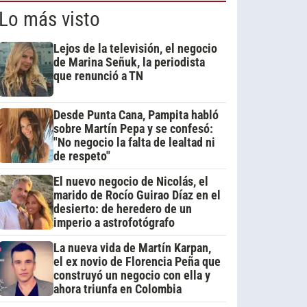
Lo más visto
Lejos de la televisión, el negocio
de Marina Señuk, la periodista
que renunció a TN
Desde Punta Cana, Pampita habló
sobre Martín Pepa y se confesó:
"No negocio la falta de lealtad ni
de respeto"
El nuevo negocio de Nicolás, el
marido de Rocío Guirao Díaz en el
desierto: de heredero de un
imperio a astrofotógrafo
La nueva vida de Martín Karpan,
el ex novio de Florencia Peña que
construyó un negocio con ella y
ahora triunfa en Colombia