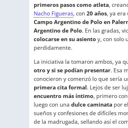
primeros pasos como atleta
, crean
Nacho Figueras
, con
20 años
, ya era
Campo Argentino de Polo en Pale
Argentino de Polo
. En las gradas, v
colocarse en su asiento
y, con solo
perdidamente.
La iniciativa la tomaron ambos, ya q
otro y si se podían presentar
. Esa 
conocieron y comenzó lo que sería u
primera cita formal
. Lejos de ser l
encuentro más íntimo
, primero co
luego con una
dulce caminata
por e
sueños y confesiones de difíciles mo
de la madrugada, sellando así el co