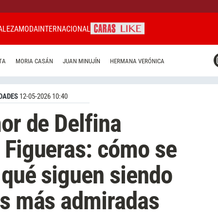
ALEZA
MODA
INTERNACIONAL
CARAS MIAMI
TA
MORIA CASÁN
JUAN MINUJÍN
HERMANA VERÓNICA
CARAS BRASIL
CARAS URUGUAY
DADES
12-05-2026 10:40
or de Delfina
 Figueras: cómo se
 qué siguen siendo
as más admiradas