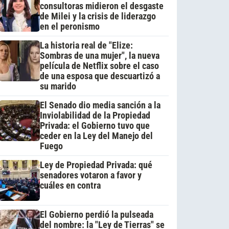
consultoras midieron el desgaste
de Milei y la crisis de liderazgo
en el peronismo
La historia real de "Elize:
Sombras de una mujer", la nueva
película de Netflix sobre el caso
de una esposa que descuartizó a
su marido
El Senado dio media sanción a la
Inviolabilidad de la Propiedad
Privada: el Gobierno tuvo que
ceder en la Ley del Manejo del
Fuego
Ley de Propiedad Privada: qué
senadores votaron a favor y
cuáles en contra
El Gobierno perdió la pulseada
del nombre: la "Ley de Tierras" se