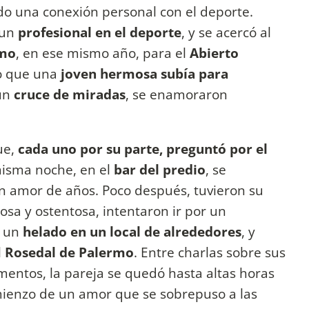
do una conexión personal con el deporte.
 un
profesional en el deporte
, y se acercó al
rmo
, en ese mismo año, para el
Abierto
io que una
joven hermosa subía para
 un
cruce de miradas
, se enamoraron
ue,
cada uno por su parte, preguntó por el
misma noche, en el
bar del predio
, se
n amor de años. Poco después, tuvieron su
ujosa y ostentosa, intentaron ir por un
n un
helado en un local de alrededores
, y
l
Rosedal de Palermo
. Entre charlas sobre sus
mentos, la pareja se quedó hasta altas horas
mienzo de un amor que se sobrepuso a las