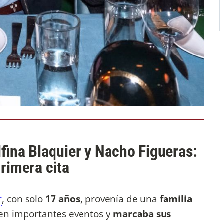
lfina Blaquier y Nacho Figueras:
rimera cita
r
, con solo
17 años
, provenía de una
familia
o en importantes eventos y
marcaba sus