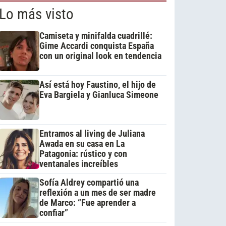
Lo más visto
Camiseta y minifalda cuadrillé:
Gime Accardi conquista España
con un original look en tendencia
Así está hoy Faustino, el hijo de
Eva Bargiela y Gianluca Simeone
Entramos al living de Juliana
Awada en su casa en La
Patagonia: rústico y con
ventanales increíbles
Sofía Aldrey compartió una
reflexión a un mes de ser madre
de Marco: “Fue aprender a
confiar”