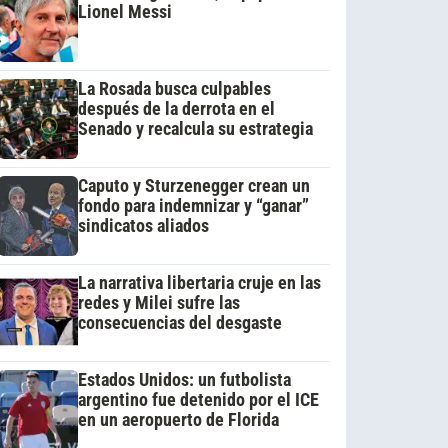
Lionel Messi
La Rosada busca culpables
después de la derrota en el
Senado y recalcula su estrategia
Caputo y Sturzenegger crean un
fondo para indemnizar y “ganar”
sindicatos aliados
La narrativa libertaria cruje en las
redes y Milei sufre las
consecuencias del desgaste
Estados Unidos: un futbolista
argentino fue detenido por el ICE
en un aeropuerto de Florida