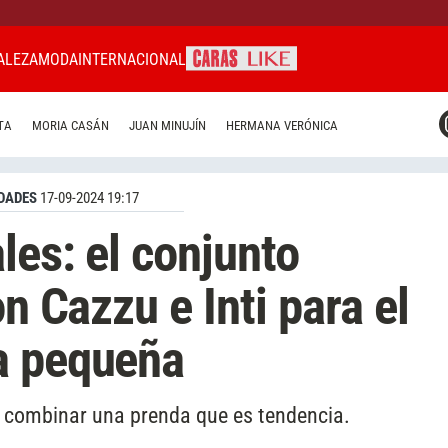
ALEZA
MODA
INTERNACIONAL
CARAS MIAMI
TA
MORIA CASÁN
JUAN MINUJÍN
HERMANA VERÓNICA
CARAS BRASIL
CARAS URUGUAY
DADES
17-09-2024 19:17
les: el conjunto
on Cazzu e Inti para el
a pequeña
l combinar una prenda que es tendencia.