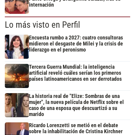
internación
Lo más visto en Perfil
Encuesta rumbo a 2027: cuatro consultoras
midieron el desgaste de Milei y la crisis de
liderazgo en el peronismo
Tercera Guerra Mundial: la inteligencia
artificial reveló cuáles serían los primeros
países latinoamericanos en ser derrotados
La historia real de "Elize: Sombras de una
mujer", la nueva película de Netflix sobre el
caso de una esposa que descuartizó a su
marido
Ricardo Lorenzetti se metió en el debate
sobre la inhabilitación de Cristina Kirchner