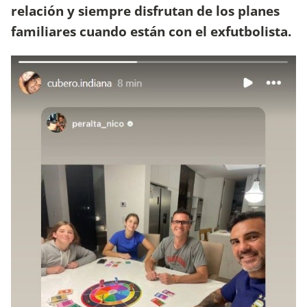
relación y siempre disfrutan de los planes
familiares cuando están con el exfutbolista.