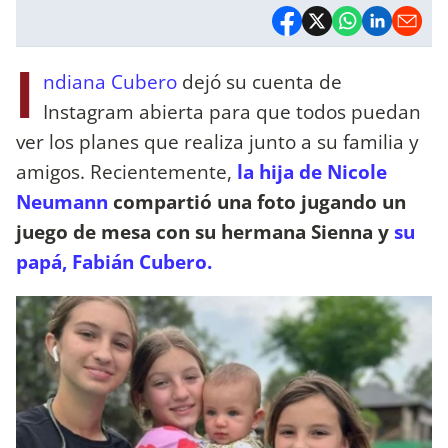
I
ndiana Cubero
dejó su cuenta de
Instagram abierta para que todos puedan
ver los planes que realiza junto a su familia y
amigos. Recientemente,
la hija de Nicole
Neumann
compartió una foto jugando un
juego de mesa con su hermana Sienna y
su
papá, Fabián Cubero.