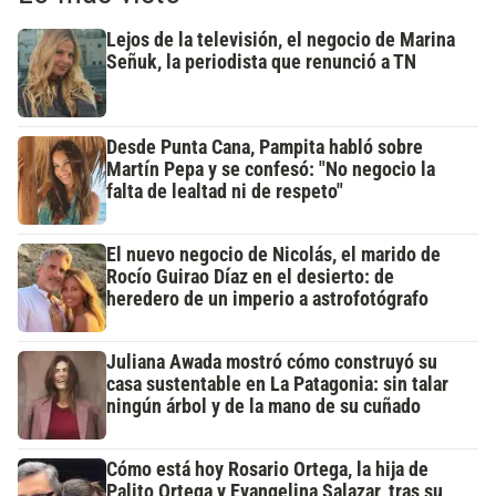
Lejos de la televisión, el negocio de Marina
Señuk, la periodista que renunció a TN
Desde Punta Cana, Pampita habló sobre
Martín Pepa y se confesó: "No negocio la
falta de lealtad ni de respeto"
El nuevo negocio de Nicolás, el marido de
Rocío Guirao Díaz en el desierto: de
heredero de un imperio a astrofotógrafo
Juliana Awada mostró cómo construyó su
casa sustentable en La Patagonia: sin talar
ningún árbol y de la mano de su cuñado
Cómo está hoy Rosario Ortega, la hija de
Palito Ortega y Evangelina Salazar, tras su