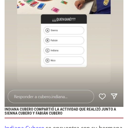
INDIANA CUBERO COMPARTIÓ LA ACTIVIDAD QUE REALIZÓ JUNTO A
SIENNA CUBERO Y FABIÁN CUBERO
Indiana Cubero
se encuentra con su hermana