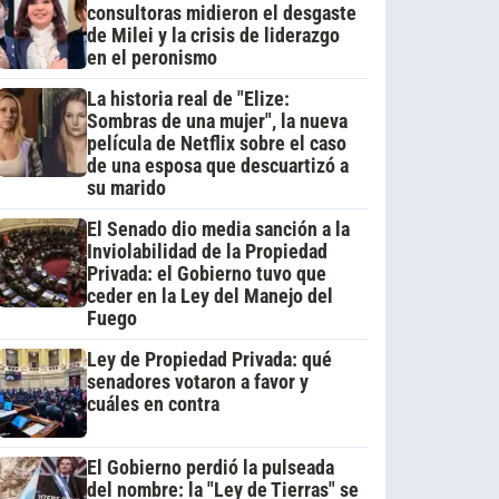
consultoras midieron el desgaste
de Milei y la crisis de liderazgo
en el peronismo
La historia real de "Elize:
Sombras de una mujer", la nueva
película de Netflix sobre el caso
de una esposa que descuartizó a
su marido
El Senado dio media sanción a la
Inviolabilidad de la Propiedad
Privada: el Gobierno tuvo que
ceder en la Ley del Manejo del
Fuego
Ley de Propiedad Privada: qué
senadores votaron a favor y
cuáles en contra
El Gobierno perdió la pulseada
del nombre: la "Ley de Tierras" se