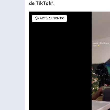
de TikTok
”.