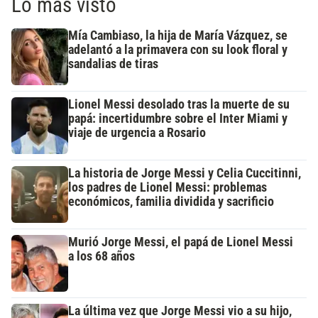
Lo más visto
Mía Cambiaso, la hija de María Vázquez, se
adelantó a la primavera con su look floral y
sandalias de tiras
Lionel Messi desolado tras la muerte de su
papá: incertidumbre sobre el Inter Miami y
viaje de urgencia a Rosario
La historia de Jorge Messi y Celia Cuccitinni,
los padres de Lionel Messi: problemas
económicos, familia dividida y sacrificio
Murió Jorge Messi, el papá de Lionel Messi
a los 68 años
La última vez que Jorge Messi vio a su hijo,