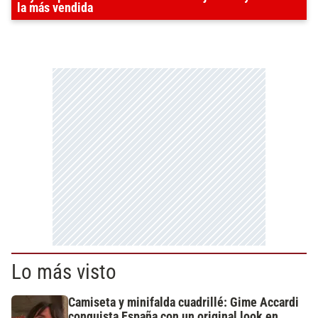
la más vendida
Lo más visto
Camiseta y minifalda cuadrillé: Gime Accardi
conquista España con un original look en