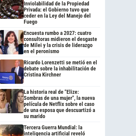
Inviolabilidad de la Propiedad
Privada: el Gobierno tuvo que
ceder en la Ley del Manejo del
Fuego
Encuesta rumbo a 2027: cuatro
consultoras midieron el desgaste
de Milei y la crisis de liderazgo
en el peronismo
Ricardo Lorenzetti se metió en el
debate sobre la inhabilitación de
Cristina Kirchner
La historia real de "Elize:
Sombras de una mujer", la nueva
película de Netflix sobre el caso
de una esposa que descuartizó a
su marido
Tercera Guerra Mundial: la
inteligencia artificial reveló