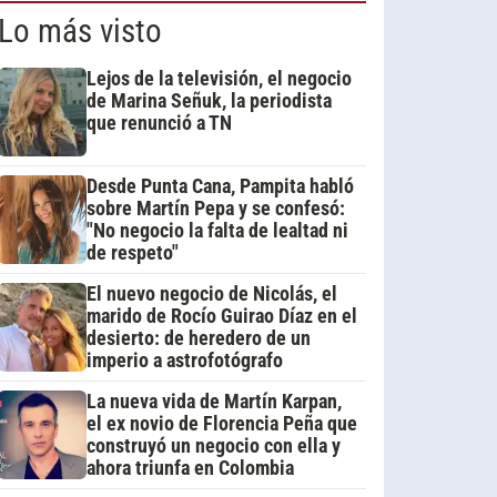
Lo más visto
Lejos de la televisión, el negocio
de Marina Señuk, la periodista
que renunció a TN
Desde Punta Cana, Pampita habló
sobre Martín Pepa y se confesó:
"No negocio la falta de lealtad ni
de respeto"
El nuevo negocio de Nicolás, el
marido de Rocío Guirao Díaz en el
desierto: de heredero de un
imperio a astrofotógrafo
La nueva vida de Martín Karpan,
el ex novio de Florencia Peña que
construyó un negocio con ella y
ahora triunfa en Colombia