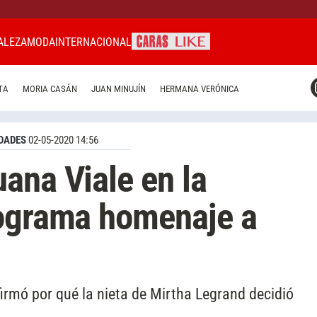
ALEZA
MODA
INTERNACIONAL
CARAS MIAMI
TA
MORIA CASÁN
JUAN MINUJÍN
HERMANA VERÓNICA
CARAS BRASIL
CARAS URUGUAY
DADES
02-05-2020 14:56
ana Viale en la
rograma homenaje a
firmó por qué la nieta de Mirtha Legrand decidió