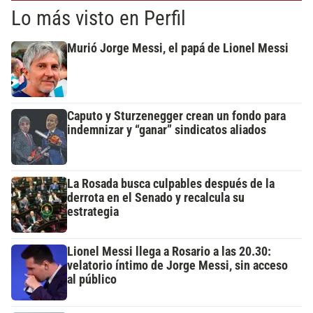
Lo más visto en Perfil
Murió Jorge Messi, el papá de Lionel Messi
Caputo y Sturzenegger crean un fondo para
indemnizar y “ganar” sindicatos aliados
La Rosada busca culpables después de la
derrota en el Senado y recalcula su
estrategia
Lionel Messi llega a Rosario a las 20.30:
velatorio íntimo de Jorge Messi, sin acceso
al público