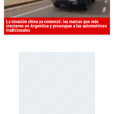
La invasión china ya comenzó: las marcas que más
crecieron en Argentina y preocupan a las automotrices
tradicionales