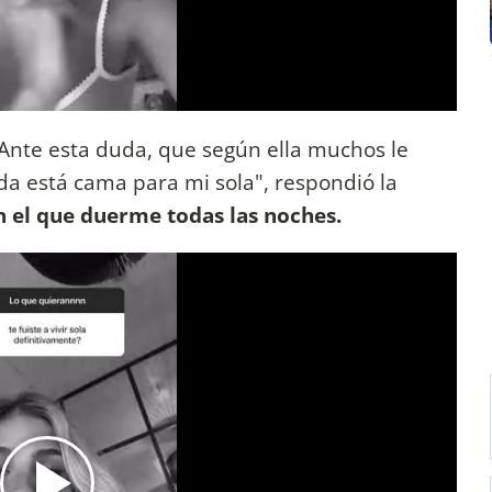
Ante esta duda, que según ella muchos le
oda está cama para mi sola", respondió la
 el que duerme todas las noches.