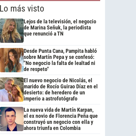
Lo más visto
Lejos de la televisión, el negocio
de Marina Señuk, la periodista
que renunció a TN
Desde Punta Cana, Pampita habló
sobre Martín Pepa y se confesó:
"No negocio la falta de lealtad ni
de respeto"
El nuevo negocio de Nicolás, el
marido de Rocío Guirao Díaz en el
desierto: de heredero de un
imperio a astrofotógrafo
La nueva vida de Martín Karpan,
el ex novio de Florencia Peña que
construyó un negocio con ella y
ahora triunfa en Colombia