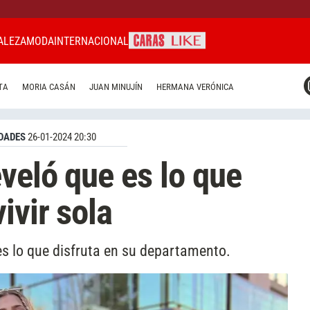
ALEZA
MODA
INTERNACIONAL
CARAS MIAMI
TA
MORIA CASÁN
JUAN MINUJÍN
HERMANA VERÓNICA
CARAS BRASIL
CARAS URUGUAY
DADES
26-01-2024 20:30
veló que es lo que
ivir sola
es lo que disfruta en su departamento.