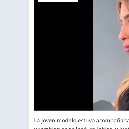
La joven modelo estuvo acompañada 
y también se rellenó los labios, y ju