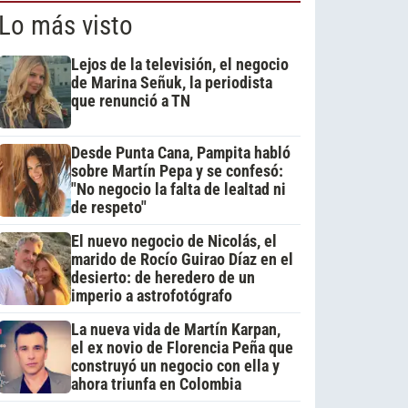
Lo más visto
Lejos de la televisión, el negocio
de Marina Señuk, la periodista
que renunció a TN
Desde Punta Cana, Pampita habló
sobre Martín Pepa y se confesó:
"No negocio la falta de lealtad ni
de respeto"
El nuevo negocio de Nicolás, el
marido de Rocío Guirao Díaz en el
desierto: de heredero de un
imperio a astrofotógrafo
La nueva vida de Martín Karpan,
el ex novio de Florencia Peña que
construyó un negocio con ella y
ahora triunfa en Colombia