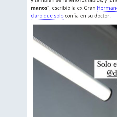
manos
", escribió la ex Gran
Hermano 
claro que solo
confía en su doctor.