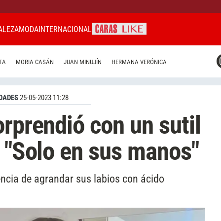
ALEZA
MODA
INTERNACIONAL
CARAS MIAMI
TA
MORIA CASÁN
JUAN MINUJÍN
HERMANA VERÓNICA
CARAS BRASIL
CARAS URUGUAY
DADES
25-05-2023 11:28
rprendió con un sutil
: "Solo en sus manos"
ncia de agrandar sus labios con ácido