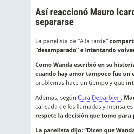
Así reaccionó Mauro Icard
separarse
La panelista de “A la tarde”
comparti
“desamparado” e intentando volve
Como Wanda escribió en su historia
cuando hay amor tampoco fue un e
problemas hace un tiempo y que
in
Además, según
Cora Debarbieri
,
Mau
cansada de los llamados y mensajes p
respete la decisión que tomo para p
La panelista dijo: “Dicen que Wand