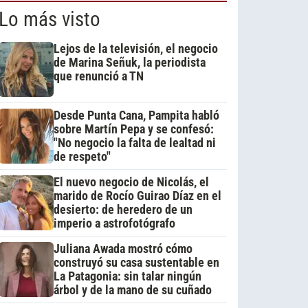
Lo más visto
Lejos de la televisión, el negocio
de Marina Señuk, la periodista
que renunció a TN
Desde Punta Cana, Pampita habló
sobre Martín Pepa y se confesó:
"No negocio la falta de lealtad ni
de respeto"
El nuevo negocio de Nicolás, el
marido de Rocío Guirao Díaz en el
desierto: de heredero de un
imperio a astrofotógrafo
Juliana Awada mostró cómo
construyó su casa sustentable en
La Patagonia: sin talar ningún
árbol y de la mano de su cuñado