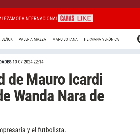
ALEZA
MODA
INTERNACIONAL
CARAS MIAMI
 SEÑUK
VALERIA MAZZA
MARU BOTANA
HERMANA VERÓNICA
CARAS BRASIL
CARAS URUGUAY
DADES
10-07-2024 22:14
d de Mauro Icardi
 de Wanda Nara de
mpresaria y el futbolista.