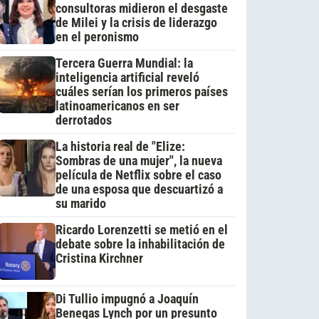
consultoras midieron el desgaste
de Milei y la crisis de liderazgo
en el peronismo
Tercera Guerra Mundial: la
inteligencia artificial reveló
cuáles serían los primeros países
latinoamericanos en ser
derrotados
La historia real de "Elize:
Sombras de una mujer", la nueva
película de Netflix sobre el caso
de una esposa que descuartizó a
su marido
Ricardo Lorenzetti se metió en el
debate sobre la inhabilitación de
Cristina Kirchner
Di Tullio impugnó a Joaquín
Benegas Lynch por un presunto