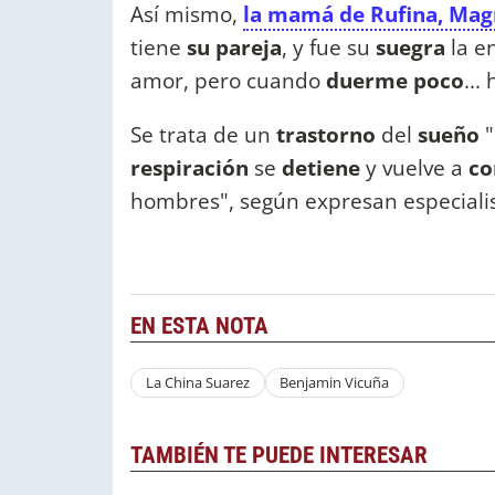
Así mismo,
la mamá de Rufina, Mag
tiene
su pareja
, y fue su
suegra
la e
amor, pero cuando
duerme poco
...
Se trata de un
trastorno
del
sueño
"
respiración
se
detiene
y vuelve a
c
hombres", según expresan especiali
EN ESTA NOTA
La China Suarez
Benjamin Vicuña
TAMBIÉN TE PUEDE INTERESAR