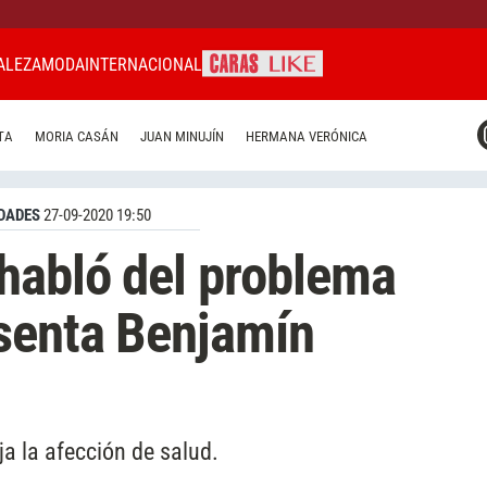
ALEZA
MODA
INTERNACIONAL
CARAS MIAMI
TA
MORIA CASÁN
JUAN MINUJÍN
HERMANA VERÓNICA
CARAS BRASIL
CARAS URUGUAY
DADES
27-09-2020 19:50
habló del problema
esenta Benjamín
ja la afección de salud.