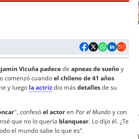
jamín Vicuña padece
de
apneas de sueño
y
do comenzó cuando
el chileno de 41 años
he y luego
la actriz
dio más
detalles
de su
oncar
", confesó
el actor
en
Por el Mundo
y con
nsé que no lo quería
blanquear
. Lo dijo él. ¿Te
odo el mundo sabe lo que es".