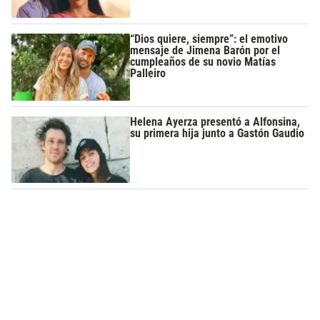
“Dios quiere, siempre”: el emotivo
mensaje de Jimena Barón por el
cumpleaños de su novio Matías
Palleiro
Helena Ayerza presentó a Alfonsina,
su primera hija junto a Gastón Gaudio