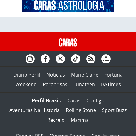
Diario Perfil
Noticias
Marie Claire
Fortuna
Weekend
Parabrisas
Lunateen
BATimes
Perfil Brasil:
Caras
Contigo
Aventuras Na Historia
Rolling Stone
Sport Buzz
Recreio
Maxima
Canales RSS
Quienes Somos
Contáctenos