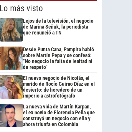
Lo más visto
Lejos de la televisión, el negocio
de Marina Señuk, la periodista
que renunció a TN
Desde Punta Cana, Pampita habló
sobre Martín Pepa y se confesó:
"No negocio la falta de lealtad ni
de respeto"
El nuevo negocio de Nicolás, el
marido de Rocío Guirao Díaz en el
desierto: de heredero de un
imperio a astrofotógrafo
La nueva vida de Martín Karpan,
el ex novio de Florencia Peña que
construyó un negocio con ella y
ahora triunfa en Colombia