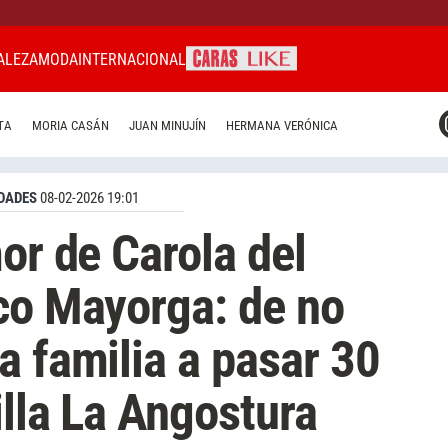
ALEZA
MODA
INTERNACIONAL
CARAS MIAMI
TA
MORIA CASÁN
JUAN MINUJÍN
HERMANA VERÓNICA
CARAS BRASIL
CARAS URUGUAY
DADES
08-02-2026 19:01
or de Carola del
co Mayorga: de no
a familia a pasar 30
illa La Angostura