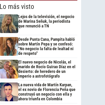
Lo más visto
Lejos de la televisión, el negocio
de Marina Señuk, la periodista
que renunció a TN
Desde Punta Cana, Pampita habló
sobre Martín Pepa y se confesó:
"No negocio la falta de lealtad ni
de respeto"
El nuevo negocio de Nicolás, el
marido de Rocío Guirao Díaz en el
desierto: de heredero de un
imperio a astrofotógrafo
La nueva vida de Martín Karpan,
el ex novio de Florencia Peña que
construyó un negocio con ella y
ahora triunfa en Colombia