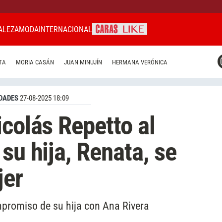
ALEZA
MODA
INTERNACIONAL
CARAS MIAMI
TA
MORIA CASÁN
JUAN MINUJÍN
HERMANA VERÓNICA
CARAS BRASIL
CARAS URUGUAY
DADES
27-08-2025 18:09
icolás Repetto al
su hija, Renata, se
jer
ompromiso de su hija con Ana Rivera