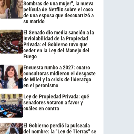
Sombras de una mujer", la nueva
película de Netflix sobre el caso
de una esposa que descuartizó a
su marido
El Senado dio media sanción a la
Inviolabilidad de la Propiedad
Privada: el Gobierno tuvo que
ceder en la Ley del Manejo del
Fuego
Encuesta rumbo a 2027: cuatro
consultoras midieron el desgaste
de Milei y la crisis de liderazgo
en el peronismo
Ley de Propiedad Privada: qué
senadores votaron a favor y
cuáles en contra
El Gobierno perdió la pulseada
del nombre: la "Ley de Tierras" se