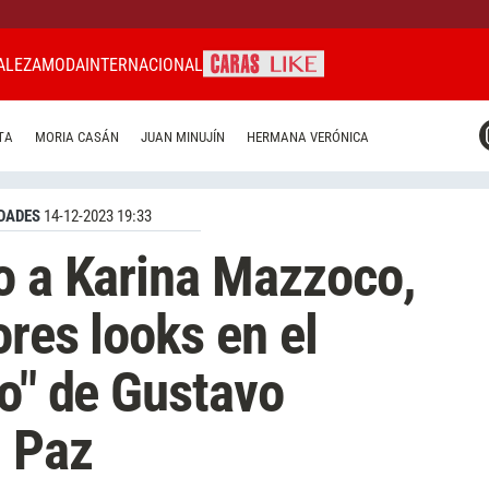
ALEZA
MODA
INTERNACIONAL
CARAS MIAMI
TA
MORIA CASÁN
JUAN MINUJÍN
HERMANA VERÓNICA
CARAS BRASIL
CARAS URUGUAY
DADES
14-12-2023 19:33
o a Karina Mazzoco,
ores looks en el
vo" de Gustavo
n Paz