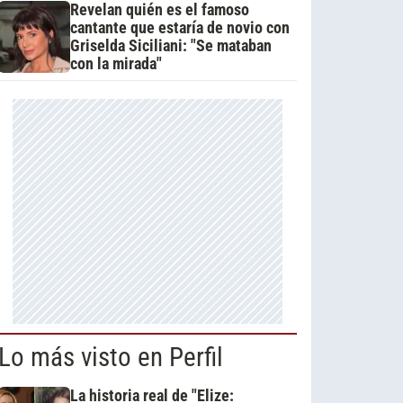
Revelan quién es el famoso
cantante que estaría de novio con
Griselda Siciliani: "Se mataban
con la mirada"
Lo más visto en Perfil
La historia real de "Elize: