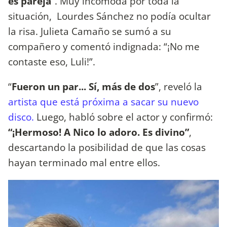
es pareja
”. Muy incómoda por toda la
situación, Lourdes Sánchez no podía ocultar
la risa. Julieta Camaño se sumó a su
compañero y comentó indignada: “¡No me
contaste eso, Luli!”.
“
Fueron un par... Sí, más de dos
”, reveló la
artista que está próxima a sacar su nuevo
disco.
Luego, habló sobre el actor y confirmó:
“¡Hermoso! A Nico lo adoro. Es divino”
,
descartando la posibilidad de que las cosas
hayan terminado mal entre ellos.