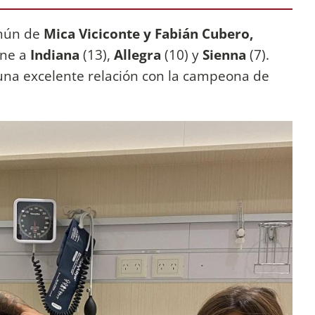
omún de
Mica Viciconte y Fabián Cubero,
ene a
Indiana
(13),
Allegra
(10) y
Sienna
(7).
una excelente relación con la campeona de