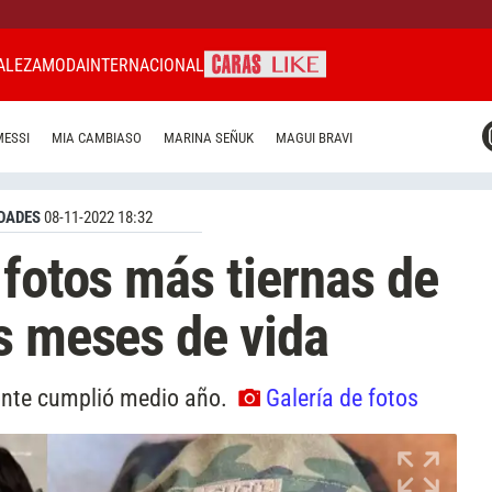
ALEZA
MODA
INTERNACIONAL
CARAS MIAMI
MESSI
MIA CAMBIASO
MARINA SEÑUK
MAGUI BRAVI
CARAS BRASIL
CARAS URUGUAY
DADES
08-11-2022 18:32
 fotos más tiernas de
s meses de vida
conte cumplió medio año.
Galería de fotos