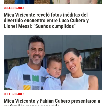
CELEBRIDADES
Mica Viciconte reveló fotos inéditas del
divertido encuentro entre Luca Cubero y
Lionel Messi: "Sueños cumplidos"
CELEBRIDADES
Mica Viciconte y Fabián Cubero presentaron a