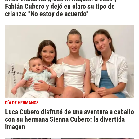
Fabián Cubero y dejó en claro su tipo de
crianza: "No estoy de acuerdo"
DÍA DE HERMANOS
Luca Cubero disfrutó de una aventura a caballo
con su hermana Sienna Cubero: la divertida
imagen