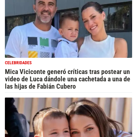
CELEBRIDADES
Mica Viciconte generó críticas tras postear un
video de Luca dándole una cachetada a una de
las hijas de Fabián Cubero