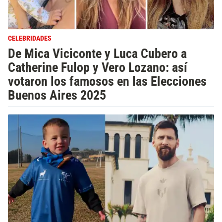
CELEBRIDADES
De Mica Viciconte y Luca Cubero a
Catherine Fulop y Vero Lozano: así
votaron los famosos en las Elecciones
Buenos Aires 2025