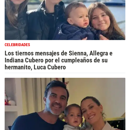
CELEBRIDADES
Los tiernos mensajes de Sienna, Allegra e
Indiana Cubero por el cumpleaños de su
hermanito, Luca Cubero