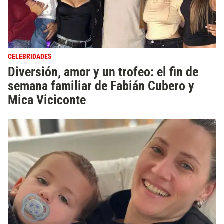
CELEBRIDADES
Diversión, amor y un trofeo: el fin de
semana familiar de Fabián Cubero y
Mica Viciconte