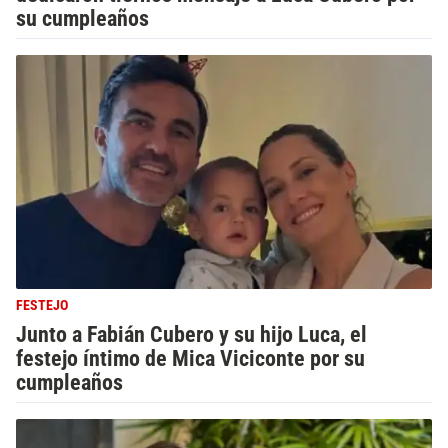
su cumpleaños
FESTEJO
Junto a Fabián Cubero y su hijo Luca, el
festejo íntimo de Mica Viciconte por su
cumpleaños