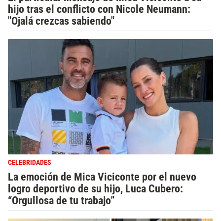
hijo tras el conflicto con Nicole Neumann:
"Ojalá crezcas sabiendo"
CELEBRIDADES
La emoción de Mica Viciconte por el nuevo
logro deportivo de su hijo, Luca Cubero:
“Orgullosa de tu trabajo”