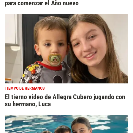
para comenzar el Año nuevo
TIEMPO DE HERMANOS
El tierno video de Allegra Cubero jugando con
su hermano, Luca