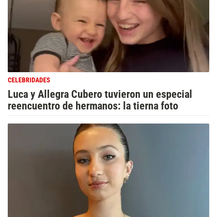
CELEBRIDADES
Luca y Allegra Cubero tuvieron un especial
reencuentro de hermanos: la tierna foto