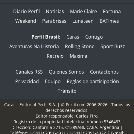
Diario Perfil
Noticias
Marie Claire
Fortuna
Weekend
Parabrisas
Lunateen
BATimes
Perfil Brasil:
Caras
Contigo
Aventuras Na Historia
Rolling Stone
Sport Buzz
Recreio
Maxima
Canales RSS
Quienes Somos
Contáctenos
Privacidad
Equipo
Reglas de participación
Tránsito
Caras - Editorial Perfil S.A.
| © Perfil.com 2006-2026 - Todos los
derechos reservados.
Editor responsable: Carlos Piro.
Registro de la propiedad intelectual número 5346433
Dirección:
California 2715
,
C1289ABI
,
CABA, Argentina
|
Teléfono:
(+5411) 7091-4921
/
(+5411) 7091-4922
| E-mail: