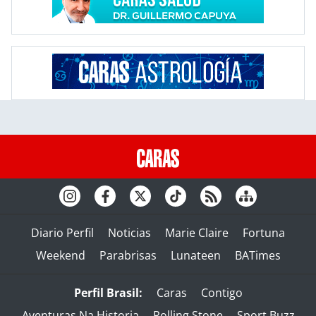
Diario Perfil
Noticias
Marie Claire
Fortuna
Weekend
Parabrisas
Lunateen
BATimes
Perfil Brasil:
Caras
Contigo
Aventuras Na Historia
Rolling Stone
Sport Buzz