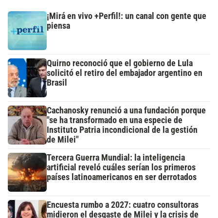
¡Mirá en vivo +Perfil!: un canal con gente que
piensa
Quirno reconoció que el gobierno de Lula
solicitó el retiro del embajador argentino en
Brasil
Cachanosky renunció a una fundación porque
"se ha transformado en una especie de
Instituto Patria incondicional de la gestión
de Milei"
Tercera Guerra Mundial: la inteligencia
artificial reveló cuáles serían los primeros
países latinoamericanos en ser derrotados
Encuesta rumbo a 2027: cuatro consultoras
midieron el desgaste de Milei y la crisis de