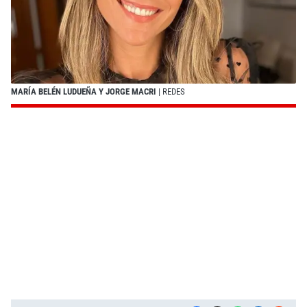
MARÍA BELÉN LUDUEÑA Y JORGE MACRI
| REDES