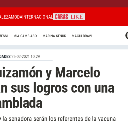
ALEZA
MODA
INTERNACIONAL
CARAS MIAMI
MESSI
MIA CAMBIASO
MARINA SEÑUK
MAGUI BRAVI
CARAS BRASIL
CARAS URUGUAY
DADES
26-02-2021 10:29
uizamón y Marcelo
an sus logros con una
samblada
y la senadora serán los referentes de la vacuna