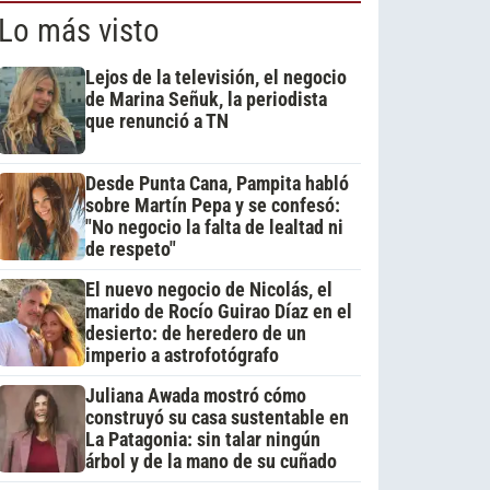
Lo más visto
Lejos de la televisión, el negocio
de Marina Señuk, la periodista
que renunció a TN
Desde Punta Cana, Pampita habló
sobre Martín Pepa y se confesó:
"No negocio la falta de lealtad ni
de respeto"
El nuevo negocio de Nicolás, el
marido de Rocío Guirao Díaz en el
desierto: de heredero de un
imperio a astrofotógrafo
Juliana Awada mostró cómo
construyó su casa sustentable en
La Patagonia: sin talar ningún
árbol y de la mano de su cuñado