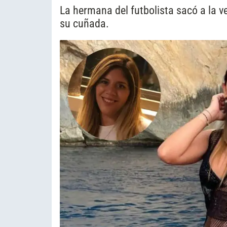
La hermana del futbolista sacó a la v
su cuñada.