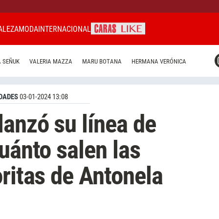
ALEZA
MODA
INTERNACIONAL
CARAS MIAMI
 SEÑUK
VALERIA MAZZA
MARU BOTANA
HERMANA VERÓNICA
CARAS BRASIL
CARAS URUGUAY
DADES
03-01-2024 13:08
lanzó su línea de
uánto salen las
oritas de Antonela