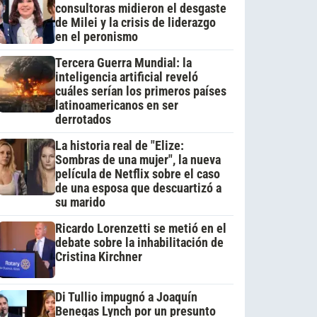
consultoras midieron el desgaste
de Milei y la crisis de liderazgo
en el peronismo
Tercera Guerra Mundial: la
inteligencia artificial reveló
cuáles serían los primeros países
latinoamericanos en ser
derrotados
La historia real de "Elize:
Sombras de una mujer", la nueva
película de Netflix sobre el caso
de una esposa que descuartizó a
su marido
Ricardo Lorenzetti se metió en el
debate sobre la inhabilitación de
Cristina Kirchner
Di Tullio impugnó a Joaquín
Benegas Lynch por un presunto