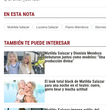
EN ESTA NOTA
Matilda Salazar
Luciana Salazar
Flavio Mendoza
Dionisio 
TAMBIÉN TE PUEDE INTERESAR
Matilda Salazar y Dionisio Mendoza
debutaron juntos como modelos: "Una
producción divina"
El look total black de Matilda Salazar
para una noche en el teatro: cuero,
gorro bear y mucha actitud
Matilda Salazar impone estilo: del