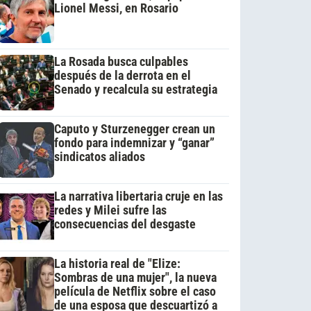
Lionel Messi, en Rosario
La Rosada busca culpables
después de la derrota en el
Senado y recalcula su estrategia
Caputo y Sturzenegger crean un
fondo para indemnizar y “ganar”
sindicatos aliados
La narrativa libertaria cruje en las
redes y Milei sufre las
consecuencias del desgaste
La historia real de "Elize:
Sombras de una mujer", la nueva
película de Netflix sobre el caso
de una esposa que descuartizó a