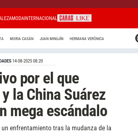
ALEZA
MODA
INTERNACIONAL
CARAS MIAMI
TA
MORIA CASÁN
JUAN MINUJÍN
HERMANA VERÓNICA
CARAS BRASIL
CARAS URUGUAY
DADES
14-08-2025 08:20
ivo por el que
y la China Suárez
un mega escándalo
 un enfrentamiento tras la mudanza de la