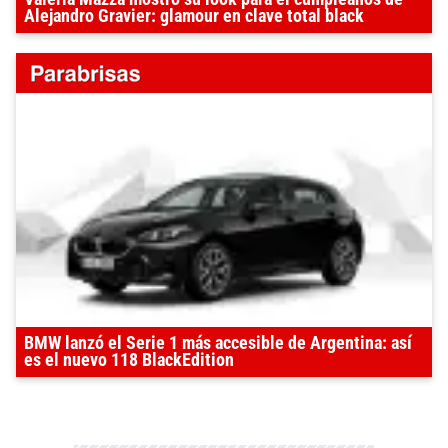
Alejandro Gravier: glamour en clave total black
BMW lanzó el Serie 1 más accesible de Argentina: así
es el nuevo 118 BlackEdition