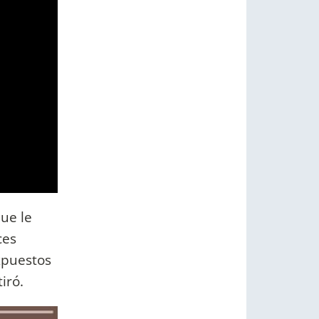
que le
ces
xpuestos
tiró.