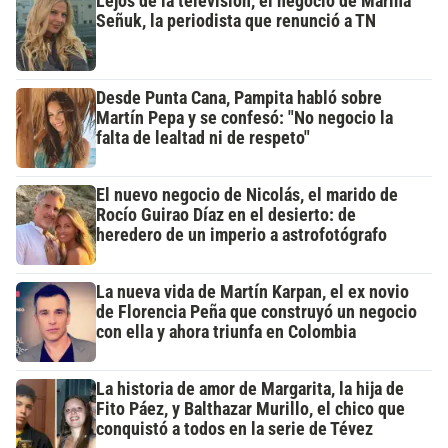
Lejos de la televisión, el negocio de Marina
Señuk, la periodista que renunció a TN
Desde Punta Cana, Pampita habló sobre
Martín Pepa y se confesó: "No negocio la
falta de lealtad ni de respeto"
El nuevo negocio de Nicolás, el marido de
Rocío Guirao Díaz en el desierto: de
heredero de un imperio a astrofotógrafo
La nueva vida de Martín Karpan, el ex novio
de Florencia Peña que construyó un negocio
con ella y ahora triunfa en Colombia
La historia de amor de Margarita, la hija de
Fito Páez, y Balthazar Murillo, el chico que
conquistó a todos en la serie de Tévez