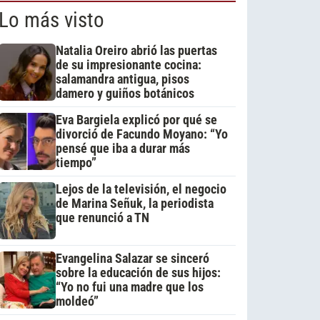
Lo más visto
Natalia Oreiro abrió las puertas
de su impresionante cocina:
salamandra antigua, pisos
damero y guiños botánicos
Eva Bargiela explicó por qué se
divorció de Facundo Moyano: “Yo
pensé que iba a durar más
tiempo”
Lejos de la televisión, el negocio
de Marina Señuk, la periodista
que renunció a TN
Evangelina Salazar se sinceró
sobre la educación de sus hijos:
“Yo no fui una madre que los
moldeó”