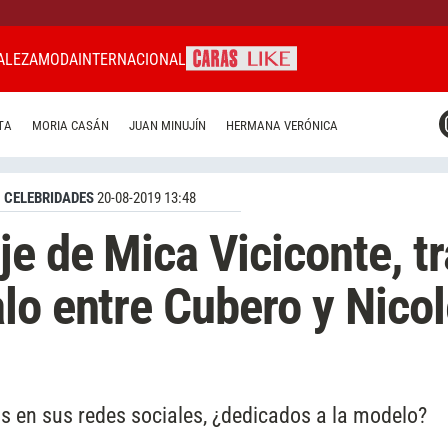
ALEZA
MODA
INTERNACIONAL
CARAS MIAMI
TA
MORIA CASÁN
JUAN MINUJÍN
HERMANA VERÓNICA
CARAS BRASIL
CARAS URUGUAY
CELEBRIDADES
20-08-2019 13:48
je de Mica Viciconte, t
lo entre Cubero y Nico
s en sus redes sociales, ¿dedicados a la modelo?