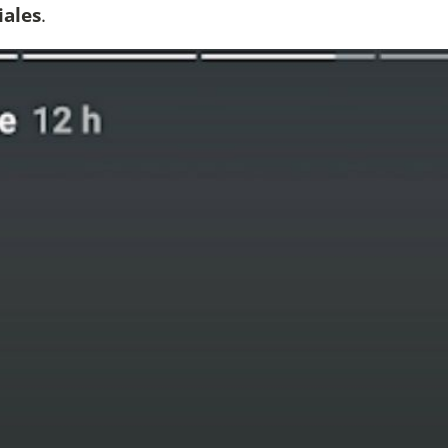
iales
.