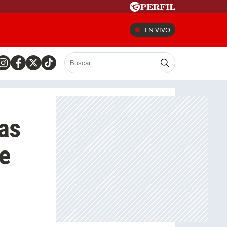
EN VIVO
ras
le