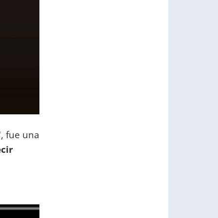
"
, fue una
cir