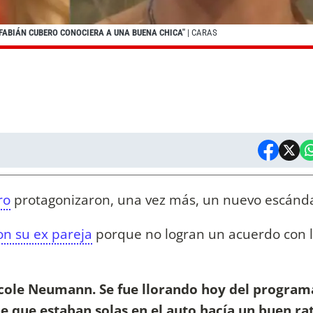
 FABIÁN CUBERO CONOCIERA A UNA BUENA CHICA"
| CARAS
ro
protagonizaron, una vez más, un nuevo escánda
n su ex pareja
porque no logran un acuerdo con 
cole Neumann. Se fue llorando hoy del programa
be que estaban solas en el auto hacía un buen ra