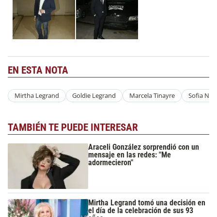
EN ESTA NOTA
Mirtha Legrand
Goldie Legrand
Marcela Tinayre
Sofia Ne
TAMBIÉN TE PUEDE INTERESAR
Araceli González sorprendió con un
mensaje en las redes: "Me
adormecieron"
Mirtha Legrand tomó una decisión en
el día de la celebración de sus 93