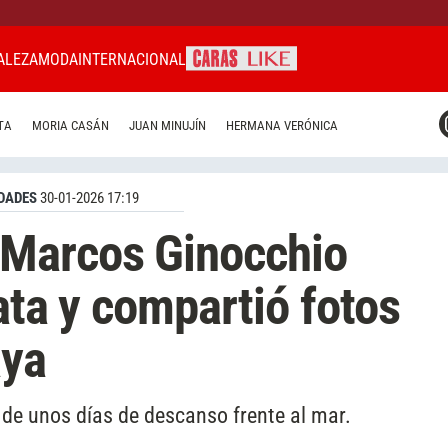
ALEZA
MODA
INTERNACIONAL
CARAS MIAMI
TA
MORIA CASÁN
JUAN MINUJÍN
HERMANA VERÓNICA
CARAS BRASIL
CARAS URUGUAY
DADES
30-01-2026 17:19
Marcos Ginocchio
ata y compartió fotos
aya
de unos días de descanso frente al mar.