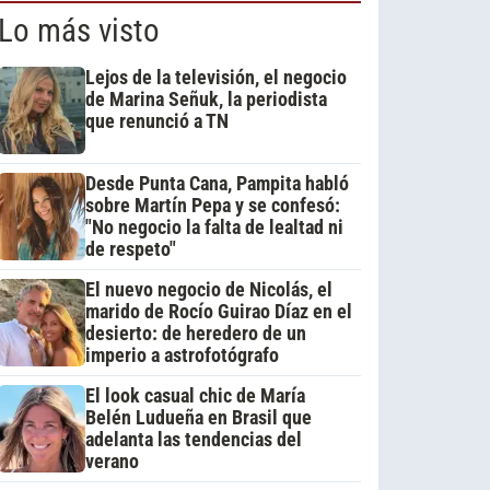
Lo más visto
Lejos de la televisión, el negocio
de Marina Señuk, la periodista
que renunció a TN
Desde Punta Cana, Pampita habló
sobre Martín Pepa y se confesó:
"No negocio la falta de lealtad ni
de respeto"
El nuevo negocio de Nicolás, el
marido de Rocío Guirao Díaz en el
desierto: de heredero de un
imperio a astrofotógrafo
El look casual chic de María
Belén Ludueña en Brasil que
adelanta las tendencias del
verano