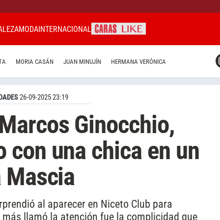
ALEZA
MODA
INTERNACIONAL
CARAS MIAMI
TA
MORIA CASÁN
JUAN MINUJÍN
HERMANA VERÓNICA
CARAS BRASIL
CARAS URUGUAY
DADES
26-09-2025 23:19
Marcos Ginocchio,
 con una chica en un
a Mascia
prendió al aparecer en Niceto Club para
e más llamó la atención fue la complicidad que