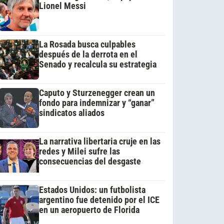
Lionel Messi
La Rosada busca culpables
después de la derrota en el
Senado y recalcula su estrategia
Caputo y Sturzenegger crean un
fondo para indemnizar y “ganar”
sindicatos aliados
La narrativa libertaria cruje en las
redes y Milei sufre las
consecuencias del desgaste
Estados Unidos: un futbolista
argentino fue detenido por el ICE
en un aeropuerto de Florida