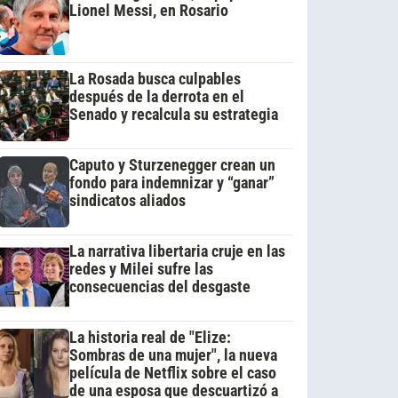
Lionel Messi, en Rosario
La Rosada busca culpables
después de la derrota en el
Senado y recalcula su estrategia
Caputo y Sturzenegger crean un
fondo para indemnizar y “ganar”
sindicatos aliados
La narrativa libertaria cruje en las
redes y Milei sufre las
consecuencias del desgaste
La historia real de "Elize:
Sombras de una mujer", la nueva
película de Netflix sobre el caso
de una esposa que descuartizó a