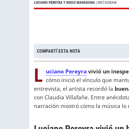
LUCIANO PEREYRA Y DIEGO MARADONA
| INSTAGRAM
COMPARTÍ ESTA NOTA
L
uciano Pereyra
vivió un inesp
cómo inició el vínculo que man
entrevista, el artista recordó la
buena
con Claudia Villafañe. Entre anécdot
narración mostró cómo la música lo u
Luciano Pereyra vivió un 