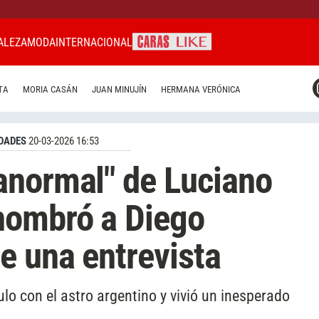
ALEZA
MODA
INTERNACIONAL
CARAS MIAMI
TA
MORIA CASÁN
JUAN MINUJÍN
HERMANA VERÓNICA
CARAS BRASIL
CARAS URUGUAY
DADES
20-03-2026 16:53
anormal" de Luciano
nombró a Diego
e una entrevista
lo con el astro argentino y vivió un inesperado