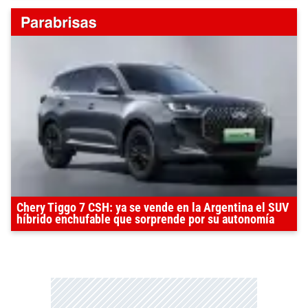
Chery Tiggo 7 CSH: ya se vende en la Argentina el SUV
híbrido enchufable que sorprende por su autonomía