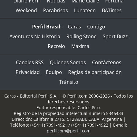
Diario Perfil
Noticias
Marie Claire
Fortuna
Weekend
Parabrisas
Lunateen
BATimes
Perfil Brasil:
Caras
Contigo
Aventuras Na Historia
Rolling Stone
Sport Buzz
Recreio
Maxima
Canales RSS
Quienes Somos
Contáctenos
Privacidad
Equipo
Reglas de participación
Tránsito
Caras - Editorial Perfil S.A.
| © Perfil.com 2006-2026 - Todos los
derechos reservados.
Editor responsable: Carlos Piro.
Registro de la propiedad intelectual número 5346433
Dirección:
California 2715
,
C1289ABI
,
CABA, Argentina
|
Teléfono:
(+5411) 7091-4921
/
(+5411) 7091-4922
| E-mail:
perfilcom@perfil.com