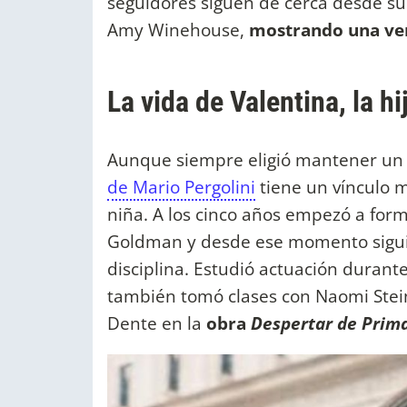
seguidores siguen de cerca desde su
Amy Winehouse,
mostrando una ver
La vida de Valentina, la h
Aunque siempre eligió mantener un 
de Mario Pergolini
tiene un vínculo 
niña. A los cinco años empezó a for
Goldman y desde ese momento sigui
disciplina. Estudió actuación durant
también tomó clases con Naomi Stein
Dente en la
obra
Despertar de Prim