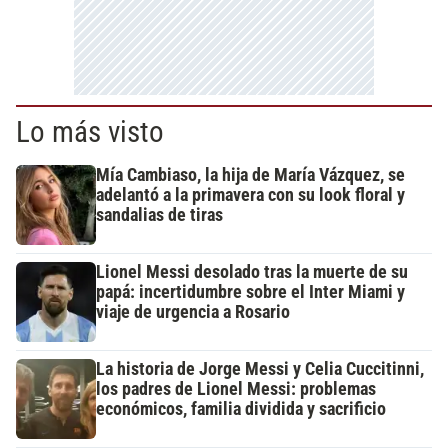
Lo más visto
Mía Cambiaso, la hija de María Vázquez, se
adelantó a la primavera con su look floral y
sandalias de tiras
Lionel Messi desolado tras la muerte de su
papá: incertidumbre sobre el Inter Miami y
viaje de urgencia a Rosario
La historia de Jorge Messi y Celia Cuccitinni,
los padres de Lionel Messi: problemas
económicos, familia dividida y sacrificio