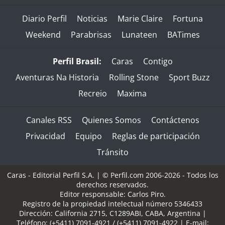
Diario Perfil
Noticias
Marie Claire
Fortuna
Weekend
Parabrisas
Lunateen
BATimes
Perfil Brasil:
Caras
Contigo
Aventuras Na Historia
Rolling Stone
Sport Buzz
Recreio
Maxima
Canales RSS
Quienes Somos
Contáctenos
Privacidad
Equipo
Reglas de participación
Tránsito
Caras - Editorial Perfil S.A.
| © Perfil.com 2006-2026 - Todos los
derechos reservados.
Editor responsable: Carlos Piro.
Registro de la propiedad intelectual número 5346433
Dirección:
California 2715
,
C1289ABI
,
CABA, Argentina
|
Teléfono:
(+5411) 7091-4921
/
(+5411) 7091-4922
| E-mail: