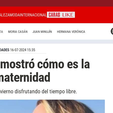
ALEZA
MODA
INTERNACIONAL
CARAS MIAMI
TA
MORIA CASÁN
JUAN MINUJÍN
HERMANA VERÓNICA
CARAS BRASIL
CARAS URUGUAY
DADES
16-07-2024 15:35
mostró cómo es la
maternidad
ierno disfrutando del tiempo libre.