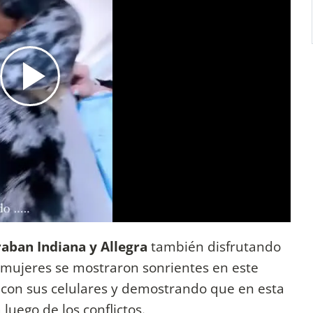
aban Indiana y Allegra
también disfrutando
s mujeres se mostraron sonrientes en este
con sus celulares y demostrando que en esta
luego de los conflictos.