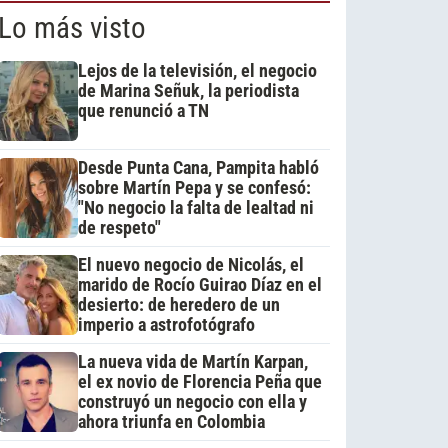
Lo más visto
Lejos de la televisión, el negocio
de Marina Señuk, la periodista
que renunció a TN
Desde Punta Cana, Pampita habló
sobre Martín Pepa y se confesó:
"No negocio la falta de lealtad ni
de respeto"
El nuevo negocio de Nicolás, el
marido de Rocío Guirao Díaz en el
desierto: de heredero de un
imperio a astrofotógrafo
La nueva vida de Martín Karpan,
el ex novio de Florencia Peña que
construyó un negocio con ella y
ahora triunfa en Colombia