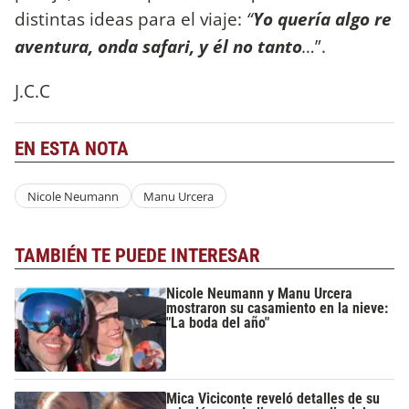
distintas ideas para el viaje:
“
Yo quería algo re
aventura, onda safari, y él no tanto
…
”.
J.C.C
EN ESTA NOTA
Nicole Neumann
Manu Urcera
TAMBIÉN TE PUEDE INTERESAR
Nicole Neumann y Manu Urcera
mostraron su casamiento en la nieve:
"La boda del año"
Mica Viciconte reveló detalles de su