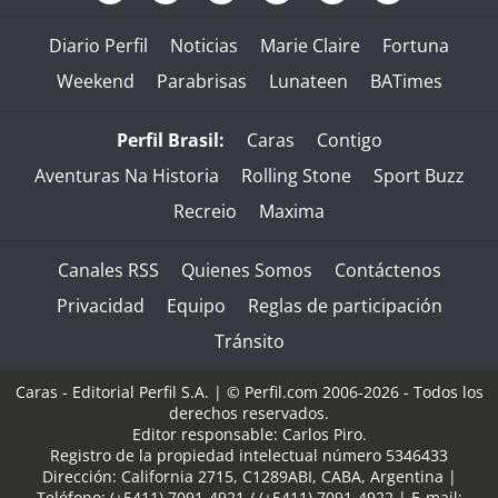
Diario Perfil
Noticias
Marie Claire
Fortuna
Weekend
Parabrisas
Lunateen
BATimes
Perfil Brasil:
Caras
Contigo
Aventuras Na Historia
Rolling Stone
Sport Buzz
Recreio
Maxima
Canales RSS
Quienes Somos
Contáctenos
Privacidad
Equipo
Reglas de participación
Tránsito
Caras - Editorial Perfil S.A.
| © Perfil.com 2006-2026 - Todos los
derechos reservados.
Editor responsable: Carlos Piro.
Registro de la propiedad intelectual número 5346433
Dirección:
California 2715
,
C1289ABI
,
CABA, Argentina
|
Teléfono:
(+5411) 7091-4921
/
(+5411) 7091-4922
| E-mail: